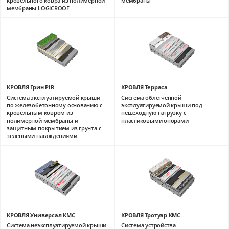
кровельного ковра из полимерной
мембраны
мембраны LOGICROOF
КРОВЛЯ Грин PIR
КРОВЛЯ Терраса
Система эксплуатируемой крыши
Система облегченной
по железобетонному основанию с
эксплуатируемой крыши под
кровельным ковром из
пешеходную нагрузку с
полимерной мембраны и
пластиковыми опорами
защитным покрытием из грунта с
зелёными насаждениями
КРОВЛЯ Универсал КМС
КРОВЛЯ Тротуар КМС
Система неэксплуатируемой крыши
Система устройства