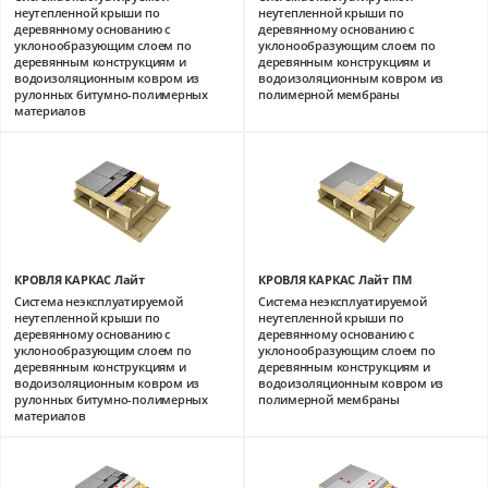
неутепленной крыши по
неутепленной крыши по
деревянному основанию с
деревянному основанию с
уклонообразующим слоем по
уклонообразующим слоем по
деревянным конструкциям и
деревянным конструкциям и
водоизоляционным ковром из
водоизоляционным ковром из
рулонных битумно-полимерных
полимерной мембраны
материалов
КРОВЛЯ КАРКАС Лайт
КРОВЛЯ КАРКАС Лайт ПМ
Система неэксплуатируемой
Система неэксплуатируемой
неутепленной крыши по
неутепленной крыши по
деревянному основанию с
деревянному основанию с
уклонообразующим слоем по
уклонообразующим слоем по
деревянным конструкциям и
деревянным конструкциям и
водоизоляционным ковром из
водоизоляционным ковром из
рулонных битумно-полимерных
полимерной мембраны
материалов