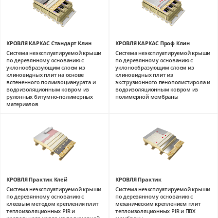
КРОВЛЯ КАРКАС Стандарт Клин
КРОВЛЯ КАРКАС Проф Клин
Система неэксплуатируемой крыши
Система неэксплуатируемой крыши
по деревянному основанию с
по деревянному основанию с
уклонообразующим слоем из
уклонообразующим слоем из
клиновидных плит на основе
клиновидных плит из
вспененного полиизоцианурата и
экструзионного пенополистирола и
водоизоляционным ковром из
водоизоляционным ковром из
рулонных битумно-полимерных
полимерной мембраны
материалов
КРОВЛЯ Практик Клей
КРОВЛЯ Практик
Система неэксплуатируемой крыши
Система неэксплуатируемой крыши
по деревянному основанию с
по деревянному основанию с
клеевым методом крепления плит
механическим креплением плит
теплоизоляционных PIR и
теплоизоляционных PIR и ПВХ