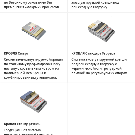
по бетонному основанию без
эксплуатируемой крыши под
применения «мокрых» процессов
пешеходную нагрузку
КРОВЛЯ Смарт
КРОВЛЯ Стандарт Терраса
Система неэксплуатируемой крыши
Система эксплуатируемой крыши
по стальному профилированному
под пешеходную нагрузку с
настилу с кровельным ковром из
керамической или тротуарной
полимерной мембраны и
плиткой на регулируемых опорах
комбинированным утеплением.
Кровля стандарт КМС
Традиционная система
неэксплуатируемой крыши по