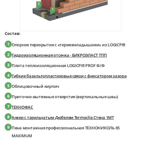
Состав:
1
Опорное перекрытие с «термовкладышами» из LOGICPIR
2
Гидроизоляционная отсечка - БИКРОЭЛАСТ ТПП
3
Плита теплоизоляционная LOGICPIR PROF Ф/Ф
4
Гибкие базальтопластиковые связи с фиксатором зазора
5
Облицовочный кирпич
6
Приточно-вытяжные отверстия (вертикальные швы)
7
ТЕХНОФАС
8
Анкер с тарельчатым Дюбелем Termoclip Стена 1МТ
9
Пена монтажная профессиональная ТЕХНОНИКОЛЬ 65
MAXIMUM