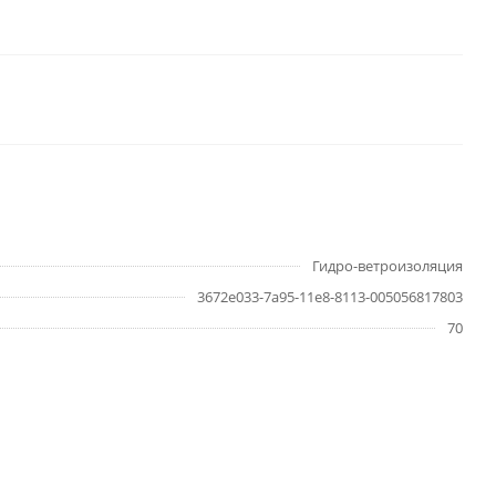
Гидро-ветроизоляция
3672e033-7a95-11e8-8113-005056817803
70