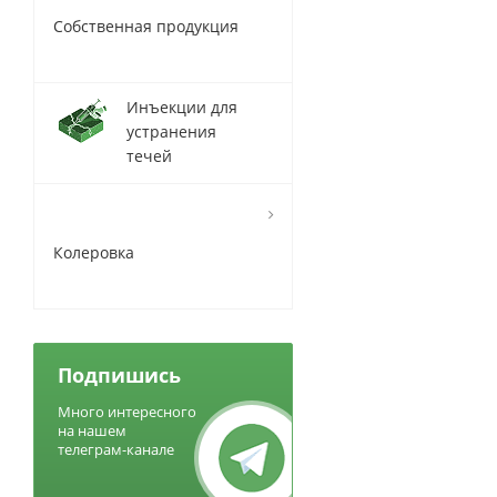
Собственная продукция
Инъекции для
устранения
течей
Колеровка
Подпишись
Много интересного
на нашем
телеграм-канале