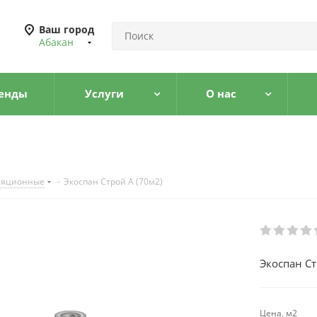
Ваш город
Абакан
енды
Услуги
О нас
ляционные
-
Экоспан Строй А (70м2)
Экоспан Ст
Цена, м2